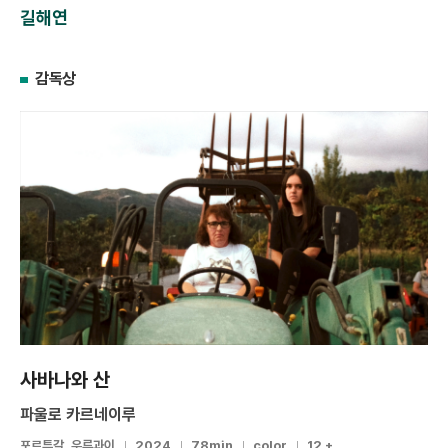
길해연
감독상
사바나와 산
파울로 카르네이루
포르투갈, 우루과이
2024
78min
color
12 +