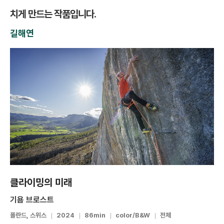
치게 만드는 작품입니다.
길해연
클라이밍의 미래
기욤 브로스트
폴란드, 스위스
2024
86min
color/B&W
전체