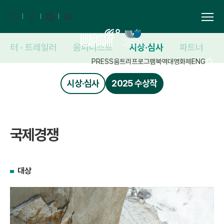
포스터 · 트레일러
움피니스트
시상·심사
파트너
PRESS
움트리
프로그램북
역대영화제
ENG
시상·심사
2025 수상작
국제경쟁
대상