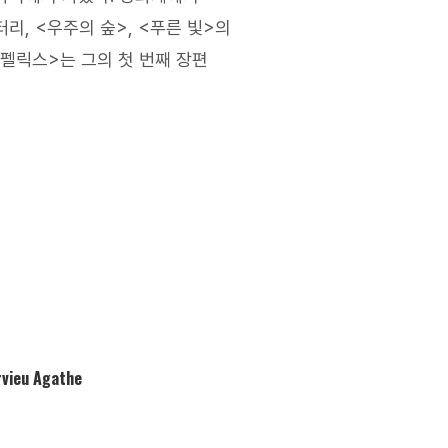
리, <우주의 숲>, <푸른 빛>의
펠릭스>는 그의 첫 번째 장편
rvieu Agathe