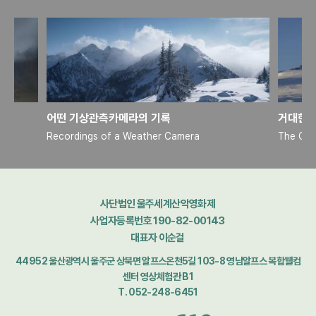
어떤 기상관측카메라의 기록
거대한 
Recordings of a Weather Camera
The Gre
사단법인 울주세계산악영화제
사업자등록번호 190-82-00143
대표자 이순걸
44952 울산광역시 울주군 상북면 알프스온천5길 103-8 영남알프스 복합웰컴
센터 영상체험관 B1
T. 052-248-6451