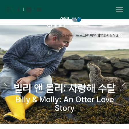
PRESS
움트리
프로그램북
역대영화제
ENG
빌리 앤 몰리: 사랑해 수달
Billy & Molly: An Otter Love
Story