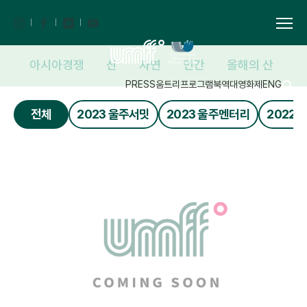
쟁
아시아경쟁
산
자연
인간
올해의 산
코
PRESS
움트리
프로그램북
역대영화제
ENG
전체
2023 울주서밋
2023 울주멘터리
2022