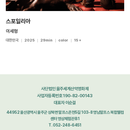
스포일리아
이세형
대한민국
2025
29min
color
15 +
사단법인 울주세계산악영화제
사업자등록번호 190-82-00143
대표자 이순걸
44952 울산광역시 울주군 상북면 알프스온천5길 103-8 영남알프스 복합웰컴
센터 영상체험관 B1
T. 052-248-6451