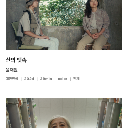
산의 뱃속
윤재원
대한민국
2024
39min
color
전체