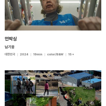
언박싱
남기웅
대한민국
2024
19min
color/B&W
15 +